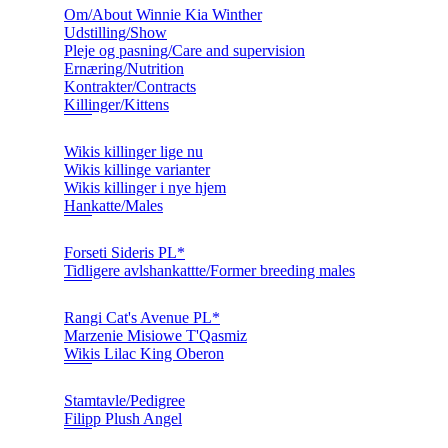
Om/About Winnie Kia Winther
Udstilling/Show
Pleje og pasning/Care and supervision
Ernæring/Nutrition
Kontrakter/Contracts
Killinger/Kittens
Wikis killinger lige nu
Wikis killinge varianter
Wikis killinger i nye hjem
Hankatte/Males
Forseti Sideris PL*
Tidligere avlshankattte/Former breeding males
Rangi Cat's Avenue PL*
Marzenie Misiowe T'Qasmiz
Wikis Lilac King Oberon
Stamtavle/Pedigree
Filipp Plush Angel