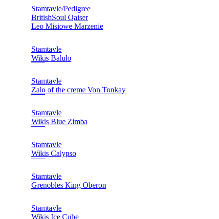
Stamtavle/Pedigree
BritishSoul Qaiser
Leo Misiowe Marzenie
Stamtavle
Wikis Balulo
Stamtavle
Zalo of the creme Von Tonkay
Stamtavle
Wikis Blue Zimba
Stamtavle
Wikis Calypso
Stamtavle
Grenobles King Oberon
Stamtavle
Wikis Ice Cube