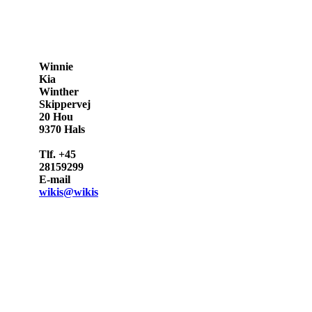
Winnie
Kia
Winther
Skippervej
20 Hou
9370 Hals
Tlf. +45
28159299
E-mail
wikis@wikis.dk