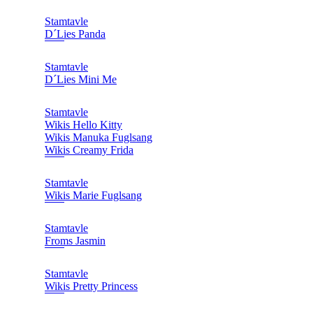
Stamtavle
D´Lies Panda
Stamtavle
D´Lies Mini Me
Stamtavle
Wikis Hello Kitty
Wikis Manuka Fuglsang
Wikis Creamy Frida
Stamtavle
Wikis Marie Fuglsang
Stamtavle
Froms Jasmin
Stamtavle
Wikis Pretty Princess