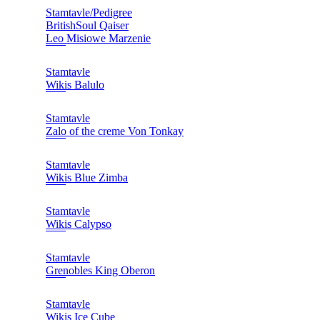
Stamtavle/Pedigree
BritishSoul Qaiser
Leo Misiowe Marzenie
Stamtavle
Wikis Balulo
Stamtavle
Zalo of the creme Von Tonkay
Stamtavle
Wikis Blue Zimba
Stamtavle
Wikis Calypso
Stamtavle
Grenobles King Oberon
Stamtavle
Wikis Ice Cube