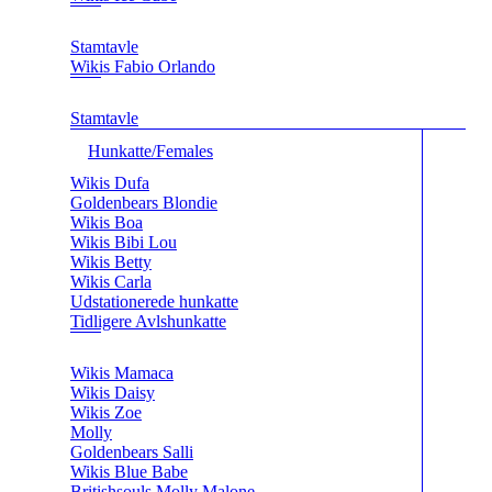
Stamtavle
Wikis Fabio Orlando
Stamtavle
Hunkatte/Females
Wikis Dufa
Goldenbears Blondie
Wikis Boa
Wikis Bibi Lou
Wikis Betty
Wikis Carla
Udstationerede hunkatte
Tidligere Avlshunkatte
Wikis Mamaca
Wikis Daisy
Wikis Zoe
Molly
Goldenbears Salli
Wikis Blue Babe
Britishsouls Molly Malone