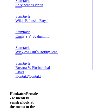
Stamtavle
S*Athcatlas Britta
Stamtavle
Wikis Babuska Royal
Stamtavle
Emily´s V. Scahaningi
Stamtavle
Wicklow Hill´s Bobby Jean
Stamtavle
Rosana V. Fitchtenthal
Links
Kontakt/Contakt
Hunkatte/Females
- se menu til
venstre/look at
the menu to the