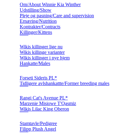
Om/About Winnie Kia Winther
Udstilling/Show
Pleje og pasning/Care and supervision
Ernæring/Nutrition
Kontrakter/Contracts
Killinger/Kittens
Wikis killinger lige nu
Wikis killinge varianter
Wikis killinger i nye hjem
Hankatte/Males
Forseti Sideris PL*
Tidligere avlshankattte/Former breeding males
Rangi Cat's Avenue PL*
Marzenie Misiowe T'Qasmiz
Wikis Lilac King Oberon
Stamtavle/Pedigree
Filipp Plush Angel