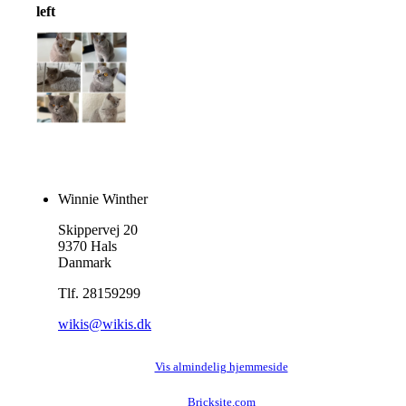
left
Winnie Winther
Skippervej 20
9370 Hals
Danmark
Tlf. 28159299
wikis@wikis.dk
Vis almindelig hjemmeside
Bricksite.com