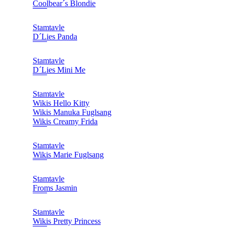
Coolbear´s Blondie
Stamtavle
D´Lies Panda
Stamtavle
D´Lies Mini Me
Stamtavle
Wikis Hello Kitty
Wikis Manuka Fuglsang
Wikis Creamy Frida
Stamtavle
Wikis Marie Fuglsang
Stamtavle
Froms Jasmin
Stamtavle
Wikis Pretty Princess