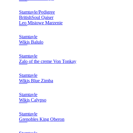
Stamtavle/Pedigree
BritishSoul Qaiser
Leo Misiowe Marzenie
Stamtavle
Wikis Balulo
Stamtavle
Zalo of the creme Von Tonkay
Stamtavle
Wikis Blue Zimba
Stamtavle
Wikis Calypso
Stamtavle
Grenobles King Oberon