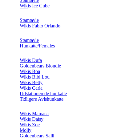
Stamtavle
Wikis Ice Cube
Stamtavle
Wikis Fabio Orlando
Stamtavle
Hunkatte/Females
Wikis Dufa
Goldenbears Blondie
Wikis Boa
Wikis Bibi Lou
Wikis Betty
Wikis Carla
Udstationerede hunkatte
Tidligere Avlshunkatte
Wikis Mamaca
Wikis Daisy
Wikis Zoe
Molly
Goldenbears Salli