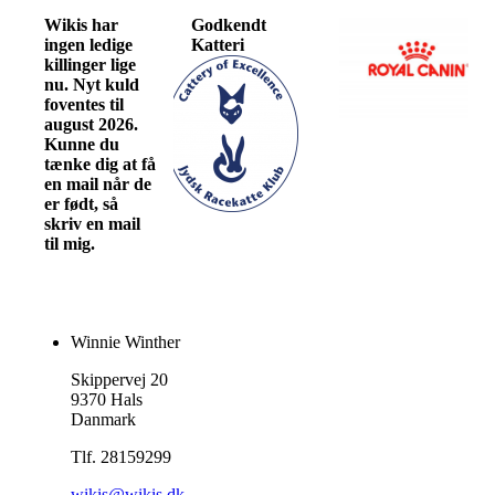
Wikis har
Godkendt
ingen ledige
Katteri
killinger lige
nu. Nyt kuld
foventes til
august 2026.
Kunne du
tænke dig at få
en mail når de
er født, så
skriv en mail
til mig.
Winnie Winther
Skippervej 20
9370 Hals
Danmark
Tlf. 28159299
wikis@wikis.dk