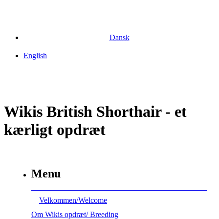
Dansk
English
Wikis British Shorthair - et
kærligt opdræt
Menu
Velkommen/Welcome
Om Wikis opdræt/ Breeding