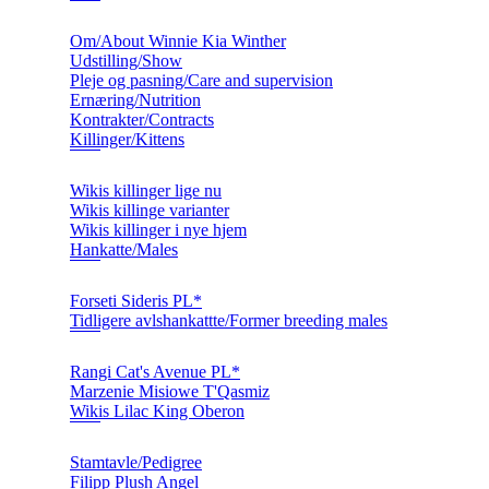
Om/About Winnie Kia Winther
Udstilling/Show
Pleje og pasning/Care and supervision
Ernæring/Nutrition
Kontrakter/Contracts
Killinger/Kittens
Wikis killinger lige nu
Wikis killinge varianter
Wikis killinger i nye hjem
Hankatte/Males
Forseti Sideris PL*
Tidligere avlshankattte/Former breeding males
Rangi Cat's Avenue PL*
Marzenie Misiowe T'Qasmiz
Wikis Lilac King Oberon
Stamtavle/Pedigree
Filipp Plush Angel