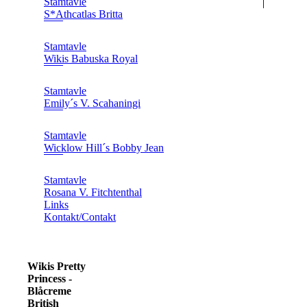
Stamtavle
S*Athcatlas Britta
Stamtavle
Wikis Babuska Royal
Stamtavle
Emily´s V. Scahaningi
Stamtavle
Wicklow Hill´s Bobby Jean
Stamtavle
Rosana V. Fitchtenthal
Links
Kontakt/Contakt
Wikis Pretty
Princess -
Blåcreme
British