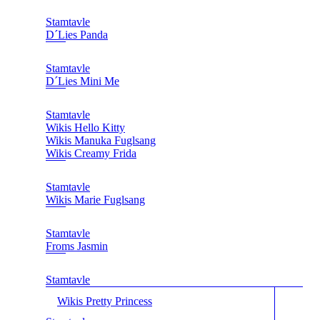
Stamtavle
D´Lies Panda
Stamtavle
D´Lies Mini Me
Stamtavle
Wikis Hello Kitty
Wikis Manuka Fuglsang
Wikis Creamy Frida
Stamtavle
Wikis Marie Fuglsang
Stamtavle
Froms Jasmin
Stamtavle
Wikis Pretty Princess