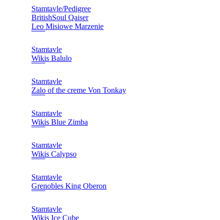
Stamtavle/Pedigree
BritishSoul Qaiser
Leo Misiowe Marzenie
Stamtavle
Wikis Balulo
Stamtavle
Zalo of the creme Von Tonkay
Stamtavle
Wikis Blue Zimba
Stamtavle
Wikis Calypso
Stamtavle
Grenobles King Oberon
Stamtavle
Wikis Ice Cube