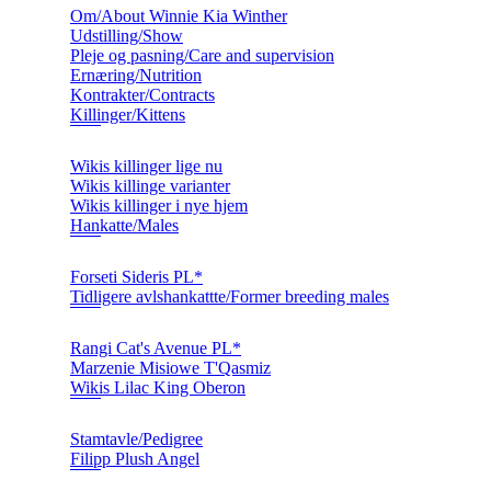
Om/About Winnie Kia Winther
Udstilling/Show
Pleje og pasning/Care and supervision
Ernæring/Nutrition
Kontrakter/Contracts
Killinger/Kittens
Wikis killinger lige nu
Wikis killinge varianter
Wikis killinger i nye hjem
Hankatte/Males
Forseti Sideris PL*
Tidligere avlshankattte/Former breeding males
Rangi Cat's Avenue PL*
Marzenie Misiowe T'Qasmiz
Wikis Lilac King Oberon
Stamtavle/Pedigree
Filipp Plush Angel